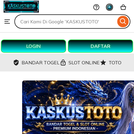
KASKUSTOTO
Skip
to
Search
Browse
ontent
for
items
or
shops
LOGIN
DAFTAR
BANDAR TOGEL
SLOT ONLINE
TOTO