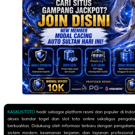
KASKUSTOTO
hadir sebagai platform resmi dan populer di In
akses bandar togel dan slot toto online sekaligus pengal
berkualitas. Didukung oleh informasi terbaru dengan pengalama
sistem modern, keamanan terjamin, dan layanan profesional