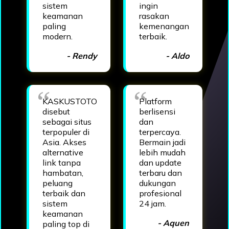
sistem
ingin
keamanan
rasakan
paling
kemenangan
modern.
terbaik.
- Rendy
- Aldo
KASKUSTOTO
Platform
disebut
berlisensi
sebagai situs
dan
terpopuler di
terpercaya.
Asia. Akses
Bermain jadi
alternative
lebih mudah
link tanpa
dan update
hambatan,
terbaru dan
peluang
dukungan
terbaik dan
profesional
sistem
24 jam.
keamanan
- Aquen
paling top di