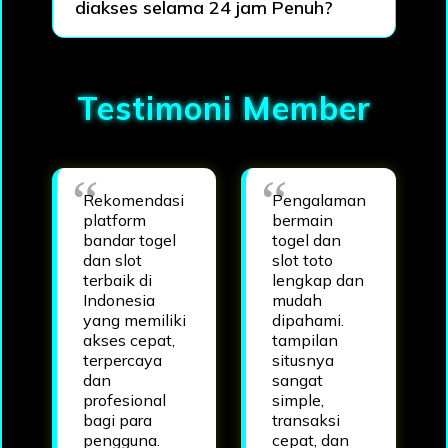
diakses selama 24 jam Penuh?
Testimoni Member
Rekomendasi
Pengalaman
platform
bermain
bandar togel
togel dan
dan slot
slot toto
terbaik di
lengkap dan
Indonesia
mudah
yang memiliki
dipahami.
akses cepat,
tampilan
terpercaya
situsnya
dan
sangat
profesional
simple,
bagi para
transaksi
pengguna.
cepat, dan