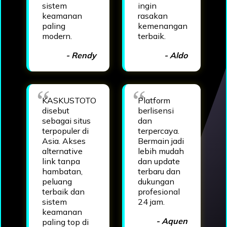
sistem
ingin
keamanan
rasakan
paling
kemenangan
modern.
terbaik.
- Rendy
- Aldo
KASKUSTOTO
Platform
disebut
berlisensi
sebagai situs
dan
terpopuler di
terpercaya.
Asia. Akses
Bermain jadi
alternative
lebih mudah
link tanpa
dan update
hambatan,
terbaru dan
peluang
dukungan
terbaik dan
profesional
sistem
24 jam.
keamanan
- Aquen
paling top di