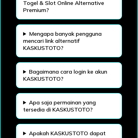
Togel & Slot Online Alternative
Premium?
Mengapa banyak pengguna
mencari link alternatif
KASKUSTOTO?
Bagaimana cara login ke akun
KASKUSTOTO?
Apa saja permainan yang
tersedia di KASKUSTOTO?
Apakah KASKUSTOTO dapat