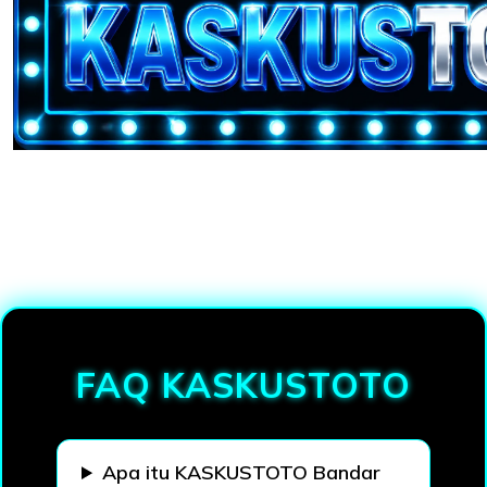
Loading...
FAQ KASKUSTOTO
Apa itu KASKUSTOTO Bandar