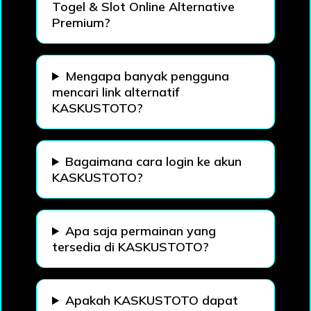
Togel & Slot Online Alternative
Premium?
Mengapa banyak pengguna
mencari link alternatif
KASKUSTOTO?
Bagaimana cara login ke akun
KASKUSTOTO?
Apa saja permainan yang
tersedia di KASKUSTOTO?
Apakah KASKUSTOTO dapat