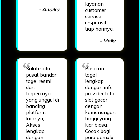
layanan
- Andika
customer
service
responsif
tiap harinya.
- Melly
Salah satu
Pasaran
pusat bandar
togel
togel resmi
lengkap
dan
dengan info
terpercaya
provider toto
yang unggul di
slot gacor
banding
dengan
platform
kemenangan
lainnya,
tinggi yang
Akses
luar biasa,
lengkap
Cocok bagi
dengan
para pemula