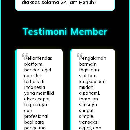
diakses selama 24 jam Penuh?
Testimoni Member
Rekomendasi
Pengalaman
platform
bermain
bandar togel
togel dan
dan slot
slot toto
terbaik di
lengkap dan
Indonesia
mudah
yang memiliki
dipahami.
akses cepat,
tampilan
terpercaya
situsnya
dan
sangat
profesional
simple,
bagi para
transaksi
pengguna.
cepat, dan